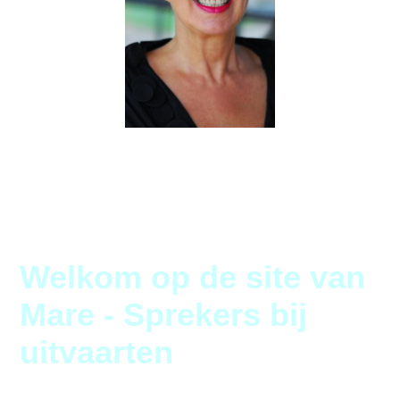
Welkom
op de site van
Mare - Sprekers bij
uitvaarten