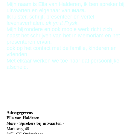
Mijn naam is Ella van Halderen, ik ben spreker b
ij
uitvaarten en eigenaar van
Mare.
I
k luister, schrijf, presenteer en vertel
levensverhalen
, ek yn it Frysk.
Mijn bijzondere en ook mooie werk richt zich,
naast het schrijven van het In Memoriam en het
presenteren ervan,
ook op het contact met de familie,
kinderen en
vrienden.
Met elkaar werken we toe naar dat persoonlijke
afscheid.
Adresgegevens
Ella van Halderen
Mare
- Sprekers bij uitvaarten -
Marktweg 48